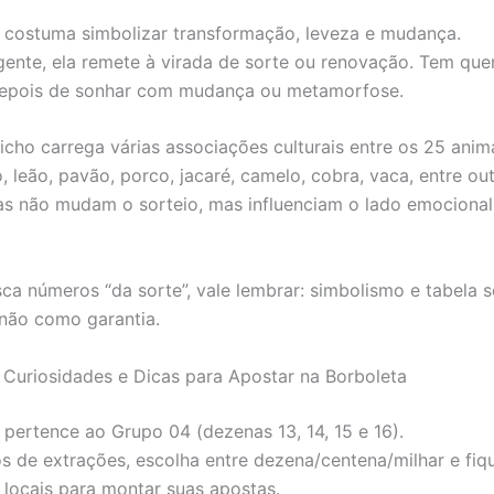
 costuma simbolizar transformação, leveza e mudança.
gente, ela remete à virada de sorte ou renovação. Tem qu
depois de sonhar com mudança ou metamorfose.
icho carrega várias associações culturais entre os 25 anim
, leão, pavão, porco, jacaré, camelo, cobra, vaca, entre out
ras não mudam o sorteio, mas influenciam o lado emocional
ca números “da sorte”, vale lembrar: simbolismo e tabela 
não como garantia.
, Curiosidades e Dicas para Apostar na Borboleta
 pertence ao Grupo 04 (dezenas 13, 14, 15 e 16).
os de extrações, escolha entre dezena/centena/milhar e fiq
locais para montar suas apostas.