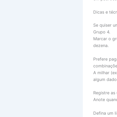
Dicas e téc
Se quiser u
Grupo 4.
Marcar o gr
dezena.
Prefere pag
combinaçõe
A milhar (ex
algum dado 
Registre as
Anote quand
Defina um l