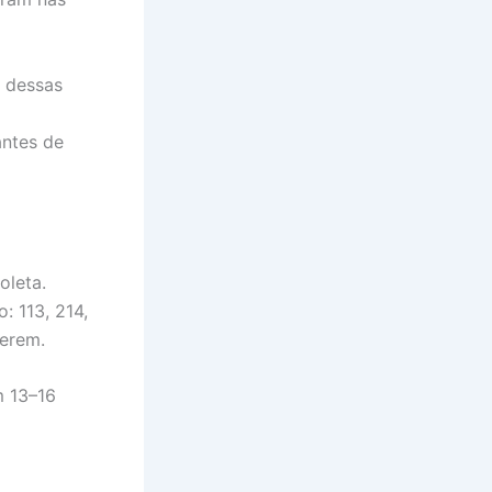
a dessas
antes de
oleta.
: 113, 214,
terem.
m 13–16