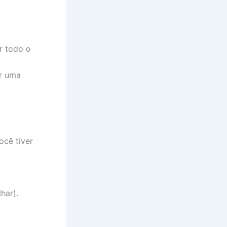
r todo o
ar uma
ocê tiver
har).