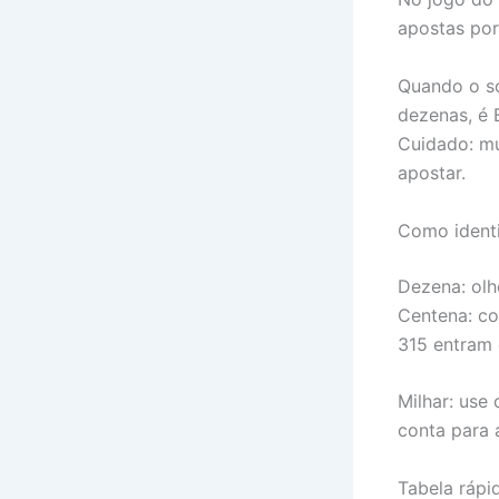
apostas por
Quando o so
dezenas, é 
Cuidado: mu
apostar.
Como identi
Dezena: olhe
Centena: co
315 entram 
Milhar: use
conta para 
Tabela rápi