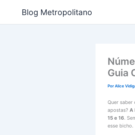
Ir
Blog Metropolitano
para
o
conteúdo
Númer
Guia 
Por
Alice Vidig
Quer saber 
apostas?
A 
15 e 16
. Se
esse bicho.