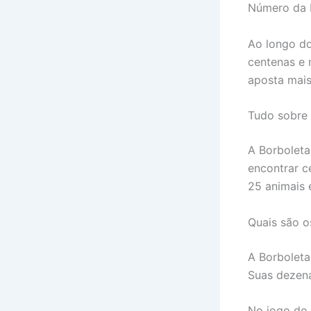
Número da B
Ao longo do
centenas e 
aposta mais
Tudo sobre
A Borboleta
encontrar c
25 animais 
Quais são o
A Borboleta
Suas dezen
No jogo do 