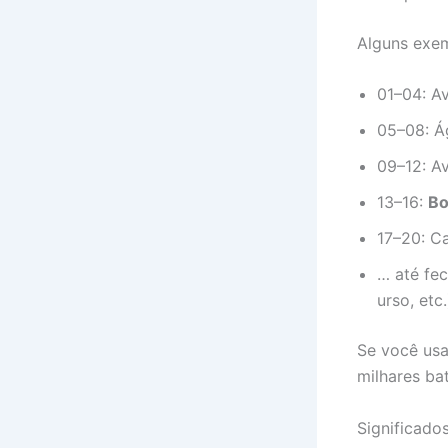
Alguns exem
01–04: A
05–08: Á
09–12: Av
13–16:
Bo
17–20: C
… até fec
urso, etc.
Se você usa
milhares ba
Significado