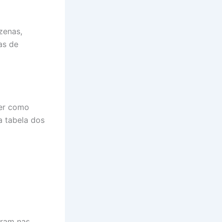
zenas,
as de
ver como
a tabela dos
tram nas