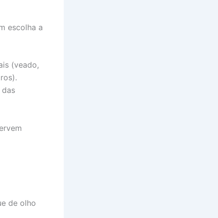
em escolha a
ais (veado,
ros).
 das
servem
ue de olho