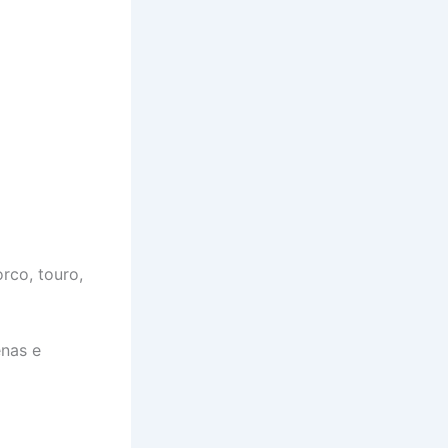
orco, touro,
enas e