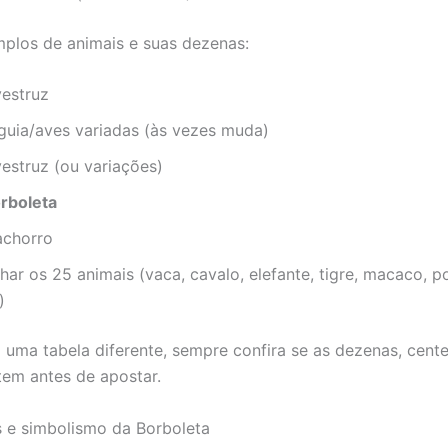
plos de animais e suas dezenas:
vestruz
guia/aves variadas (às vezes muda)
estruz (ou variações)
rboleta
achorro
har os 25 animais (vaca, cavalo, elefante, tigre, macaco, p
)
 uma tabela diferente, sempre confira se as dezenas, cent
tem antes de apostar.
s e simbolismo da Borboleta