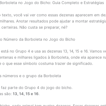
orboleta no Jogo do Bicho: Guia Completo e Estratégias
 texto, você vai ver como essas dezenas aparecem em de
milhares. Anotar resultados pode ajudar a montar estratégi
 certeiras. Não custa se preparar, né?
 o Número da Borboleta no Jogo do Bicho
 está no Grupo 4 e usa as dezenas 13, 14, 15 e 16. Vamos 
entenas e milhares ligados à Borboleta, onde ela aparece n
e o que esse símbolo costuma trazer de significado.
s números e o grupo da Borboleta
 faz parte do Grupo 4 do jogo do bicho.
as são:
13, 14, 15 e 16
.
bicho, cada animal tem quatro dezenas. Essas dezenas en