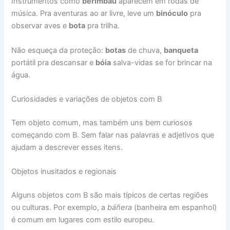
Instrumentos como
berimbau
aparecem em rodas de
música. Pra aventuras ao ar livre, leve um
binóculo
pra
observar aves e
bota
pra trilha.
Não esqueça da proteção:
botas
de chuva,
banqueta
portátil pra descansar e
bóia
salva-vidas se for brincar na
água.
Curiosidades e variações de objetos com B
Tem objeto comum, mas também uns bem curiosos
começando com B. Sem falar nas palavras e adjetivos que
ajudam a descrever esses itens.
Objetos inusitados e regionais
Alguns objetos com B são mais típicos de certas regiões
ou culturas. Por exemplo, a
báñera
(banheira em espanhol)
é comum em lugares com estilo europeu.