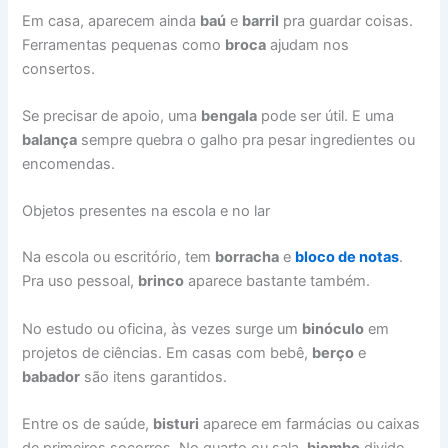
Em casa, aparecem ainda
baú
e
barril
pra guardar coisas.
Ferramentas pequenas como
broca
ajudam nos
consertos.
Se precisar de apoio, uma
bengala
pode ser útil. E uma
balança
sempre quebra o galho pra pesar ingredientes ou
encomendas.
Objetos presentes na escola e no lar
Na escola ou escritório, tem
borracha
e
bloco de notas
.
Pra uso pessoal,
brinco
aparece bastante também.
No estudo ou oficina, às vezes surge um
binóculo
em
projetos de ciências. Em casas com bebê,
berço
e
babador
são itens garantidos.
Entre os de saúde,
bisturi
aparece em farmácias ou caixas
de primeiros socorros. No quarto ou sala,
biombo
divide