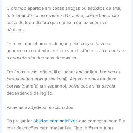
O
biombo
aparece em casas antigas ou estúdios de arte,
funcionando como divisória. Na costa,
bóia
e
barco
são
coisa de todo dia pra quem pesca ou faz esportes
náuticos.
Tem uns que chamam atenção pela função:
bazuca
aparece em contextos militares ou históricos. Já o
banjo
e
a
baqueta
são de rodas de música.
Em áreas rurais, não é difícil achar
baú
antigo,
barraca
ou
barbacoa
(churrasqueira local). Alguns nomes mudam:
botella
(garrafa) em espanhol,
bolsa
pode virar
sacola
dependendo da região.
Palavras e adjetivos relacionados
Dá pra juntar
objetos com adjetivos
que começam com B e
criar descrições bem marcantes. Tipo:
brilhante
(uma