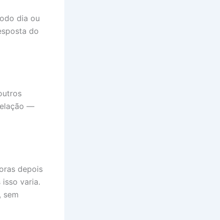
odo dia ou
esposta do
outros
relação —
horas depois
isso varia.
, sem