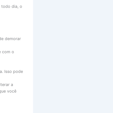
 todo dia, o
ode demorar
e com o
a. Isso pode
terar a
 que você