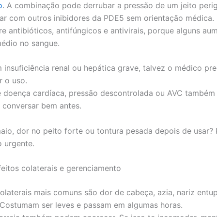
o
. A combinação pode derrubar a pressão de um jeito peri
rar com outros inibidores da PDE5 sem orientação médica.
e antibióticos, antifúngicos e antivirais, porque alguns a
médio no sangue.
 insuficiência renal ou hepática grave, talvez o médico pre
r o uso.
e doença cardíaca, pressão descontrolada ou AVC também
 conversar bem antes.
aio, dor no peito forte ou tontura pesada depois de usar?
 urgente.
feitos colaterais e gerenciamento
colaterais mais comuns são dor de cabeça, azia, nariz entu
 Costumam ser leves e passam em algumas horas.