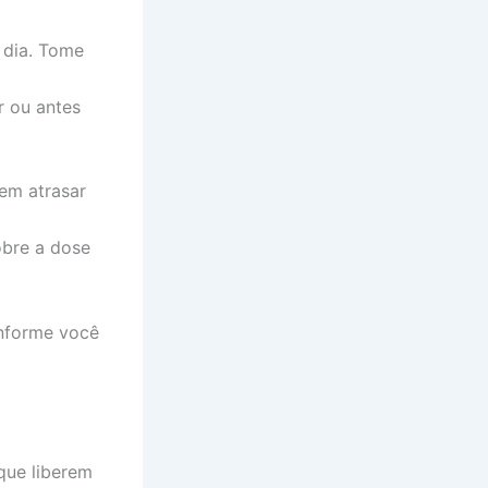
 dia. Tome
r ou antes
em atrasar
obre a dose
onforme você
 que liberem