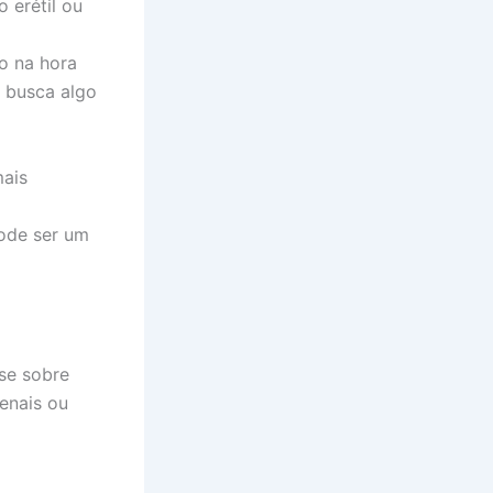
 erétil ou
o na hora
 busca algo
mais
pode ser um
se sobre
enais ou