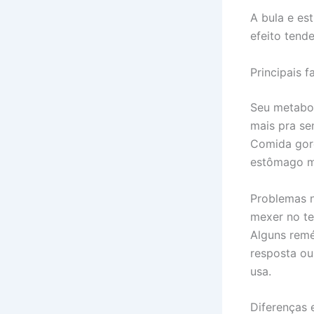
A bula e es
efeito tende
Principais 
Seu metabo
mais pra sen
Comida gor
estômago ma
Problemas n
mexer no te
Alguns remé
resposta ou
usa.
Diferenças 