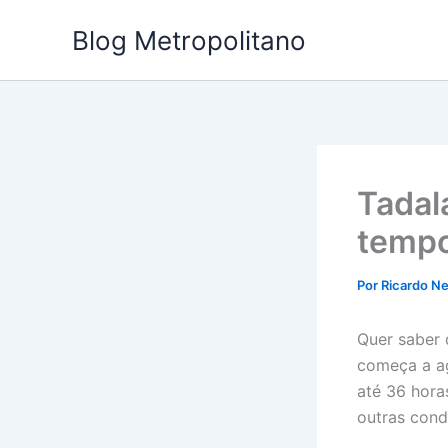
Ir
Blog Metropolitano
para
o
conteúdo
Tadal
tempo
Por
Ricardo 
Quer saber 
começa a ag
até 36 hora
outras cond