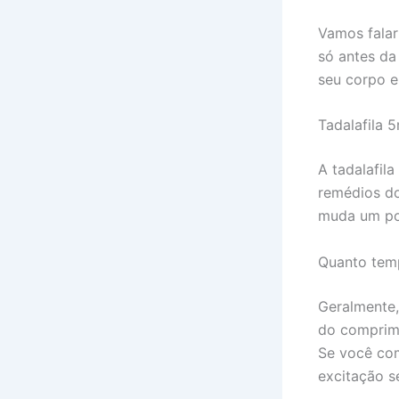
Vamos falar
só antes da
seu corpo e
Tadalafila 
A tadalafil
remédios do
muda um po
Quanto temp
Geralmente,
do comprimi
Se você com
excitação s