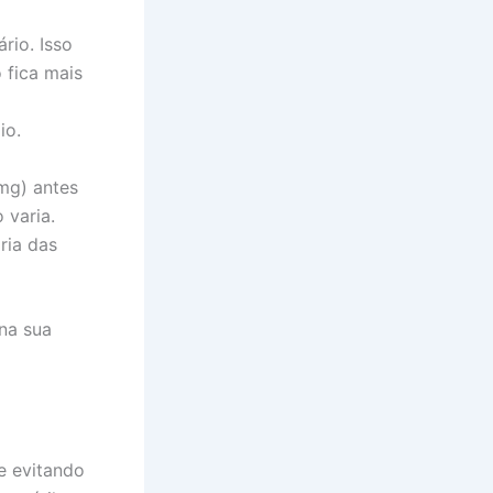
rio. Isso
 fica mais
io.
mg) antes
 varia.
ria das
na sua
e evitando