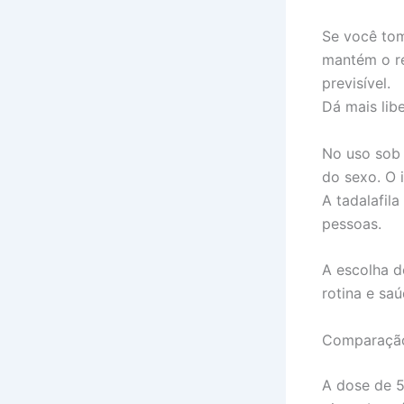
Se você tom
mantém o re
previsível.
Dá mais lib
No uso sob
do sexo. O 
A tadalafil
pessoas.
A escolha d
rotina e saú
Comparação
A dose de 5