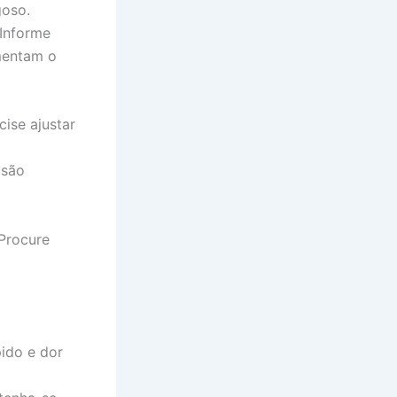
goso.
 Informe
umentam o
cise ajustar
 são
 Procure
pido e dor