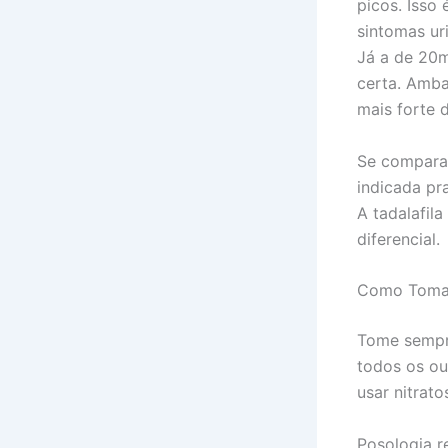
picos. Isso 
sintomas uri
Já a de 20m
certa. Amba
mais forte 
Se comparar
indicada pr
A tadalafil
diferencial.
Como Tomar
Tome sempre
todos os ou
usar nitrato
Posologia r